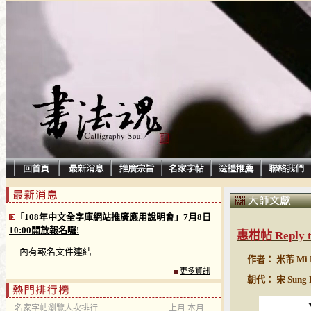
「108年中文全字庫網站推廣應用說明會」7月8日
10:00開放報名囉!
惠柑帖 Reply t
內有報名文件連結
作者： 米芾 Mi 
更多資訊
朝代： 宋 Sung D
名家字帖瀏覽人次排行
上月
本月