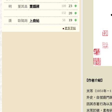
23
109
明
董其昌
曹娥碑
132
20
19
58
唐
歐陽詢
卜商帖
更多字帖
【作者介紹】
米芾（1051年
外史，自號鹿門
因其衣著行為以
米芾於硯，素有